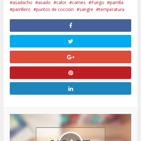
asadacho
asado
calor
carnes
Fuego
parrilla
parrillero
puntos de cocción
sangre
temperatura