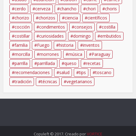
cerdo
cerveza
chancho
chori
choris
chorizo
chorizos
ciencia
científicos
cocción
condimentos
consejos
costilla
costillar
curiosidades
domingo
embutidos
familia
Fuego
historia
inventos
morcilla
morrones
música
Paraguay
parrilla
parrillada
queso
recetas
recomendaciones
salud
tips
toscano
tradición
técnicas
vegetarianos
Copyleft © 2017. Creado por
VORTICE