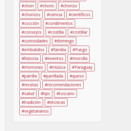
chori
choris
chorizo
chorizos
ciencia
científicos
cocción
condimentos
consejos
costilla
costillar
curiosidades
domingo
embutidos
familia
Fuego
historia
inventos
morcilla
morrones
música
Paraguay
parrilla
parrillada
queso
recetas
recomendaciones
salud
tips
toscano
tradición
técnicas
vegetarianos