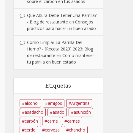
sobre el carbón en tus asados
Que Altura Debe Tener Una Parrilla?
- Blog de restaurante
en
Consejos
prácticos para hacer un buen asado
Como Limpiar La Parrilla Del
Horno? - [Receta 2023] 2023: Blog
de restaurante
en
Cómo mantener
tu parrilla en buen estado
Etiquetas
alcohol
amigos
Argentina
asadacho
asado
asunción
carbón
carne
carnes
cerdo
cerveza
chancho