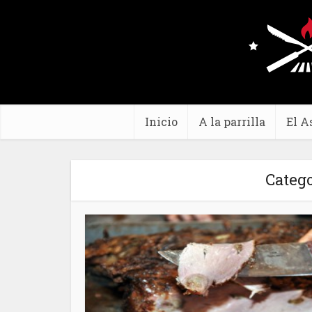
Inicio
A la parrilla
El A
Catego