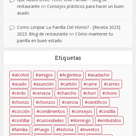
restaurante
en
Consejos prácticos para hacer un buen
asado
Como Limpiar La Parrilla Del Horno? - [Receta 2023]
2023: Blog de restaurante
en
Cómo mantener tu
parrilla en buen estado
Etiquetas
alcohol
amigos
Argentina
asadacho
asado
asunción
carbón
carne
carnes
cerdo
cerveza
chancho
chori
choris
chorizo
chorizos
ciencia
científicos
cocción
condimentos
consejos
costilla
costillar
curiosidades
domingo
embutidos
familia
Fuego
historia
inventos