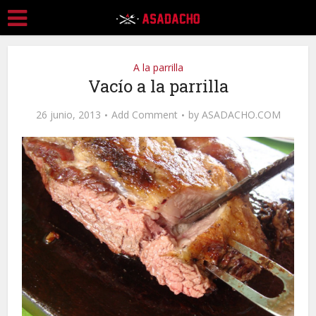
A la parrilla
Vacío a la parrilla
26 junio, 2013
Add Comment
by
ASADACHO.COM