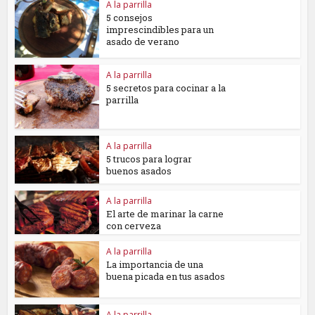
A la parrilla
5 consejos
imprescindibles para un
asado de verano
A la parrilla
5 secretos para cocinar a la
parrilla
A la parrilla
5 trucos para lograr
buenos asados
A la parrilla
El arte de marinar la carne
con cerveza
A la parrilla
La importancia de una
buena picada en tus asados
A la parrilla