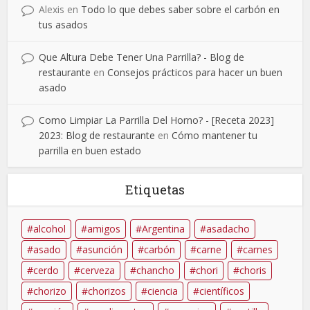
Alexis
en
Todo lo que debes saber sobre el carbón en
tus asados
Que Altura Debe Tener Una Parrilla? - Blog de
restaurante
en
Consejos prácticos para hacer un buen
asado
Como Limpiar La Parrilla Del Horno? - [Receta 2023]
2023: Blog de restaurante
en
Cómo mantener tu
parrilla en buen estado
Etiquetas
alcohol
amigos
Argentina
asadacho
asado
asunción
carbón
carne
carnes
cerdo
cerveza
chancho
chori
choris
chorizo
chorizos
ciencia
científicos