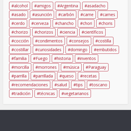
alcohol
amigos
Argentina
asadacho
asado
asunción
carbón
carne
carnes
cerdo
cerveza
chancho
chori
choris
chorizo
chorizos
ciencia
científicos
cocción
condimentos
consejos
costilla
costillar
curiosidades
domingo
embutidos
familia
Fuego
historia
inventos
morcilla
morrones
música
Paraguay
parrilla
parrillada
queso
recetas
recomendaciones
salud
tips
toscano
tradición
técnicas
vegetarianos