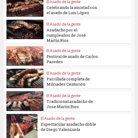
El Asado de la gente
Celebrando la amistad con
el asado de Luis López
El Asado de la gente
Asadacho por el
cumpleaños de José
Martín Ríos
El Asado de la gente
Festival de asado de Carlos
Paredes
El Asado de la gente
Parrillada completa de
Milciades Centurión
El Asado de la gente
Tradicional asadacho de
Jose Martin Rios
El Asado de la gente
Espectacular asadacho doble
de Diego Valenzuela