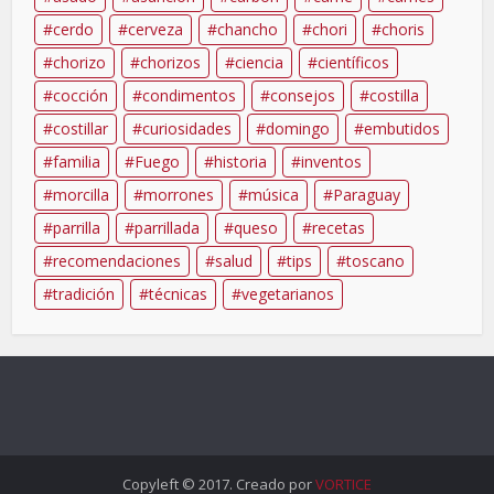
cerdo
cerveza
chancho
chori
choris
chorizo
chorizos
ciencia
científicos
cocción
condimentos
consejos
costilla
costillar
curiosidades
domingo
embutidos
familia
Fuego
historia
inventos
morcilla
morrones
música
Paraguay
parrilla
parrillada
queso
recetas
recomendaciones
salud
tips
toscano
tradición
técnicas
vegetarianos
Copyleft © 2017. Creado por
VORTICE