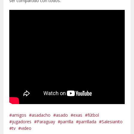
ser compartido con todos.
amigos
asadacho
asado
exas
fútbol
jugadores
Paraguay
parrilla
parrillada
Salesianito
tv
video