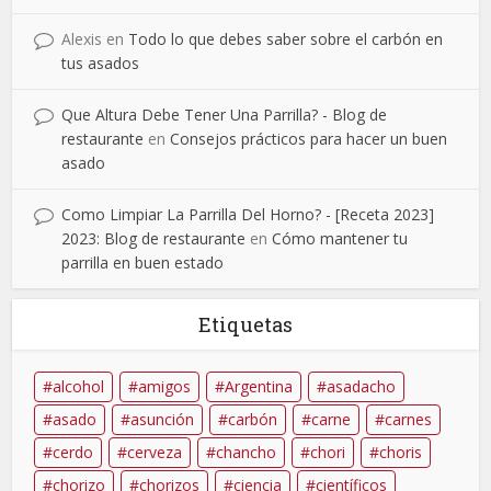
Alexis
en
Todo lo que debes saber sobre el carbón en
tus asados
Que Altura Debe Tener Una Parrilla? - Blog de
restaurante
en
Consejos prácticos para hacer un buen
asado
Como Limpiar La Parrilla Del Horno? - [Receta 2023]
2023: Blog de restaurante
en
Cómo mantener tu
parrilla en buen estado
Etiquetas
alcohol
amigos
Argentina
asadacho
asado
asunción
carbón
carne
carnes
cerdo
cerveza
chancho
chori
choris
chorizo
chorizos
ciencia
científicos