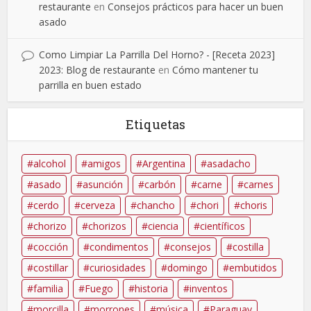
restaurante
en
Consejos prácticos para hacer un buen
asado
Como Limpiar La Parrilla Del Horno? - [Receta 2023]
2023: Blog de restaurante
en
Cómo mantener tu
parrilla en buen estado
Etiquetas
alcohol
amigos
Argentina
asadacho
asado
asunción
carbón
carne
carnes
cerdo
cerveza
chancho
chori
choris
chorizo
chorizos
ciencia
científicos
cocción
condimentos
consejos
costilla
costillar
curiosidades
domingo
embutidos
familia
Fuego
historia
inventos
morcilla
morrones
música
Paraguay