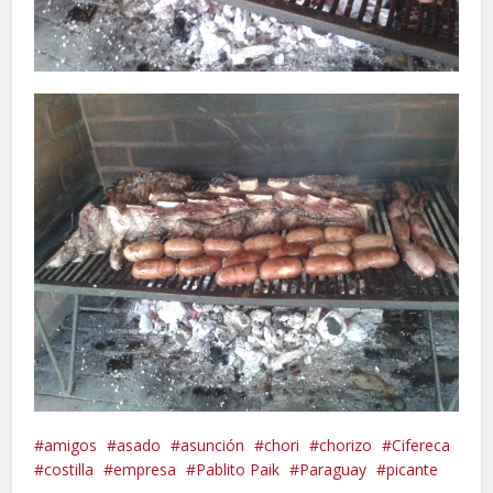
amigos
asado
asunción
chori
chorizo
Cifereca
costilla
empresa
Pablito Paik
Paraguay
picante