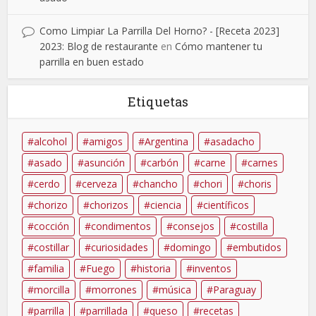
Como Limpiar La Parrilla Del Horno? - [Receta 2023]
2023: Blog de restaurante
en
Cómo mantener tu
parrilla en buen estado
Etiquetas
alcohol
amigos
Argentina
asadacho
asado
asunción
carbón
carne
carnes
cerdo
cerveza
chancho
chori
choris
chorizo
chorizos
ciencia
científicos
cocción
condimentos
consejos
costilla
costillar
curiosidades
domingo
embutidos
familia
Fuego
historia
inventos
morcilla
morrones
música
Paraguay
parrilla
parrillada
queso
recetas