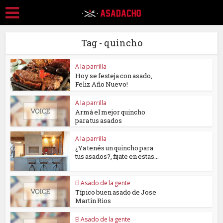
Tag - quincho
A la parrilla
Hoy se festeja con asado,
Feliz Año Nuevo!
A la parrilla
Armá el mejor quincho
para tus asados
A la parrilla
¿Ya tenés un quincho para
tus asados?, fijate en estas...
El Asado de la gente
Típico buen asado de Jose
Martin Rios
El Asado de la gente