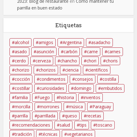
2023: Blog de restaurante
en
Cómo mantener tu
parrilla en buen estado
Etiquetas
alcohol
amigos
Argentina
asadacho
asado
asunción
carbón
carne
carnes
cerdo
cerveza
chancho
chori
choris
chorizo
chorizos
ciencia
científicos
cocción
condimentos
consejos
costilla
costillar
curiosidades
domingo
embutidos
familia
Fuego
historia
inventos
morcilla
morrones
música
Paraguay
parrilla
parrillada
queso
recetas
recomendaciones
salud
tips
toscano
tradición
técnicas
vegetarianos