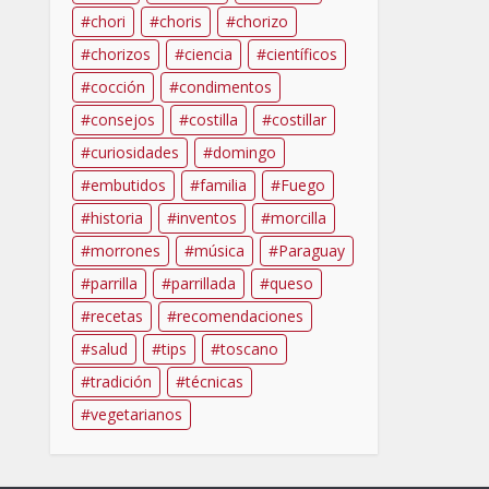
chori
choris
chorizo
chorizos
ciencia
científicos
cocción
condimentos
consejos
costilla
costillar
curiosidades
domingo
embutidos
familia
Fuego
historia
inventos
morcilla
morrones
música
Paraguay
parrilla
parrillada
queso
recetas
recomendaciones
salud
tips
toscano
tradición
técnicas
vegetarianos