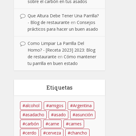
sobre el carbón en tus asados
Que Altura Debe Tener Una Parrilla?
- Blog de restaurante
en
Consejos
prácticos para hacer un buen asado
Como Limpiar La Parrilla Del
Horno? - [Receta 2023] 2023: Blog
de restaurante
en
Cómo mantener
tu parrilla en buen estado
Etiquetas
alcohol
amigos
Argentina
asadacho
asado
asunción
carbón
carne
carnes
cerdo
cerveza
chancho