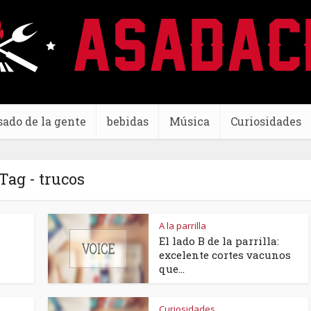
sado de la gente
bebidas
Música
Curiosidades
Tag - trucos
A la parrilla
El lado B de la parrilla:
excelente cortes vacunos
que...
Curiosidades