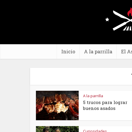
Inicio
A la parrilla
El A
A la parrilla
5 trucos para lograr
buenos asados
Curiosidades