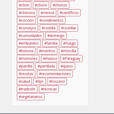
chori
choris
chorizo
chorizos
ciencia
científicos
cocción
condimentos
consejos
costilla
costillar
curiosidades
domingo
embutidos
familia
Fuego
historia
inventos
morcilla
morrones
música
Paraguay
parrilla
parrillada
queso
recetas
recomendaciones
salud
tips
toscano
tradición
técnicas
vegetarianos