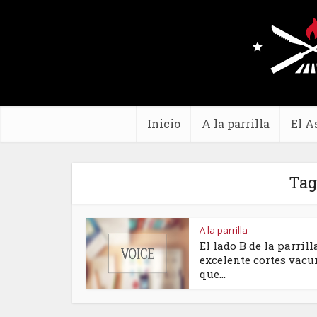
Inicio
A la parrilla
El A
Tag
A la parrilla
El lado B de la parrill
excelente cortes vac
que...