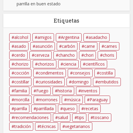
parrilla en buen estado
Etiquetas
alcohol
amigos
Argentina
asadacho
asado
asunción
carbón
carne
carnes
cerdo
cerveza
chancho
chori
choris
chorizo
chorizos
ciencia
científicos
cocción
condimentos
consejos
costilla
costillar
curiosidades
domingo
embutidos
familia
Fuego
historia
inventos
morcilla
morrones
música
Paraguay
parrilla
parrillada
queso
recetas
recomendaciones
salud
tips
toscano
tradición
técnicas
vegetarianos