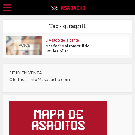
Tag - giragrill
El Asado de la gente
Asadacho al rotagrill de
Guille Collar
SITIO EN VENTA
Ofertas a: info@asadacho.com